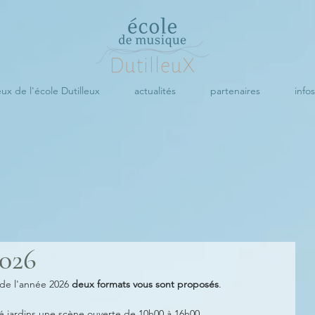
eux de l'école Dutilleux
actualités
partenaires
info
2026
de l'année 2026 
deux formats vous sont proposés
. 
é jardins 
une scène ouverte de 10h00 à 16h00 