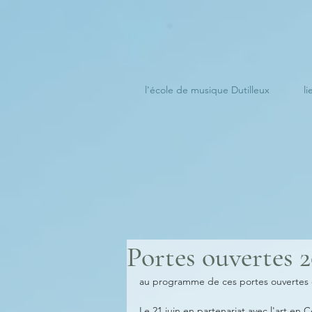
l'école de musique Dutilleux
li
Portes ouvertes 
au programme de ces portes ouvertes 
Le 21 juin en partenariat avec l'art en C