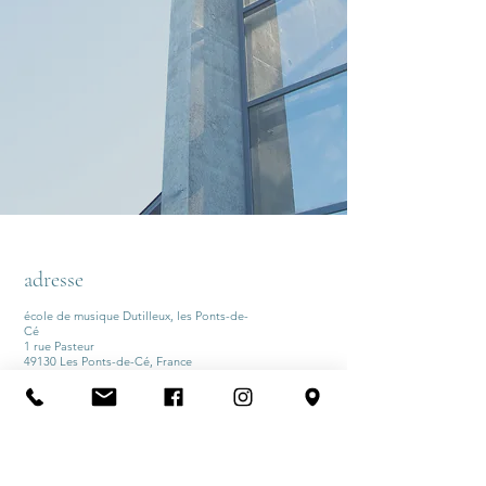
adresse
école de musique Dutilleux, les Ponts-de-
Cé
1 rue Pasteur
49130 Les Ponts-de-Cé, France
ecoledutilleux@orange.fr
09 60 15 83 41
école de musique Dutilleux, Bouchemaine,
ecoledutilleux@orange.fr