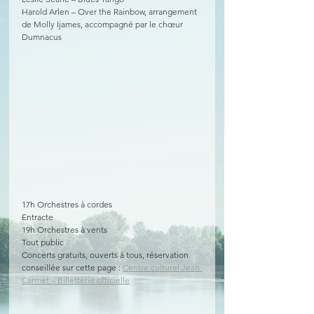
Harold Arlen – Over the Rainbow, arrangement 
de Molly Ijames, accompagné par le chœur 
Dumnacus
17h Orchestres à cordes
Entracte
19h Orchestres à vents
Tout public
Concerts gratuits, ouverts à tous, réservation 
conseillée sur cette page : 
Centre culturel Jean 
Carmet – Billetterie officielle