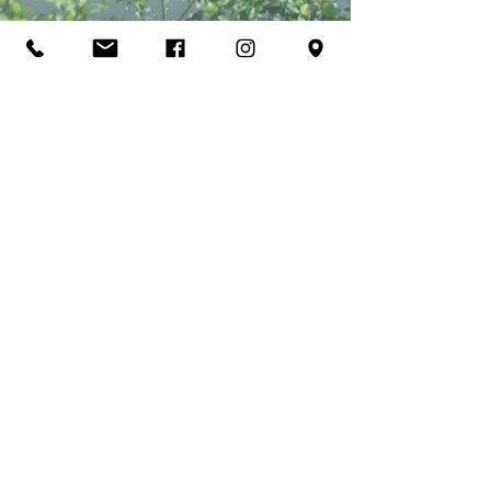
adresse
école de musique Dutilleux, les Ponts-de-
Cé
1 rue Pasteur
49130 Les Ponts-de-Cé, France
ecoledutilleux@orange.fr
09 60 15 83 41
école de musique Dutilleux, Bouchemaine,
ecoledutilleux@orange.fr
09 60 15 83 41
école de musique Dutilleux, Trélazé,
centre culturel Hervé Bazin, 18 rue Ludovic
Menard,
49800 Trélazé